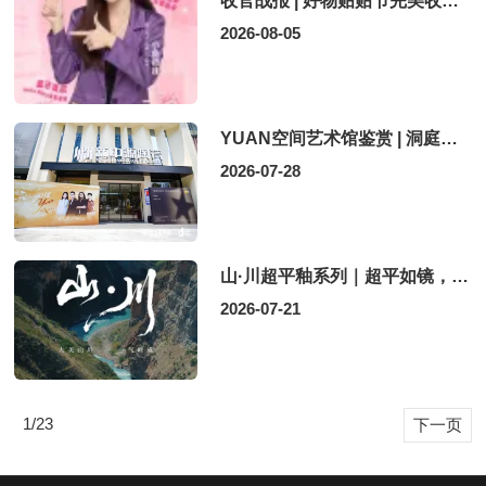
收官战报 | 好物贴贴节完美收摊，小鱼师妹种草力 MAX！
2026-08-05
YUAN空间艺术馆鉴赏 | 洞庭藏雅境，铺叙当代理想人居
2026-07-28
山·川超平釉系列｜超平如镜，一马平川，尽显山河本色！
2026-07-21
1/23
下一页