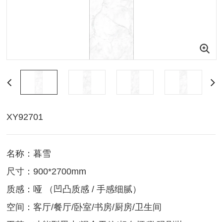
XY92701
名称：暮雪
尺寸：900*2700mm
质感：哑 （凹凸质感 / 手感细腻）
空间：客厅/餐厅/卧室/书房/厨房/卫生间