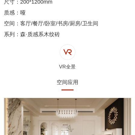
尺寸：200*1200mm
质感：哑
空间：客厅/餐厅/卧室/书房/厨房/卫生间
系列：森·质感系木纹砖
VR全景
空间应用